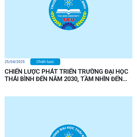
25/04/2025
Chiến lược
CHIẾN LƯỢC PHÁT TRIỂN TRƯỜNG ĐẠI HỌC
THÁI BÌNH ĐẾN NĂM 2030, TẦM NHÌN ĐẾN
NĂM 2050