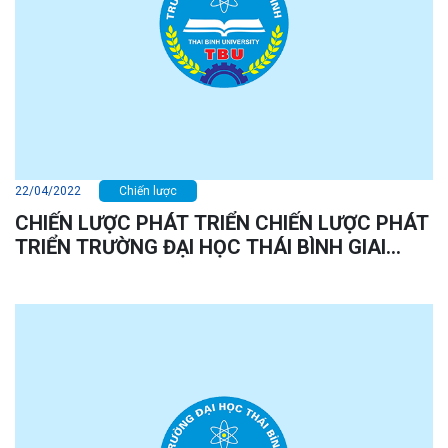
22/04/2022
Chiến lược
CHIẾN LƯỢC PHÁT TRIỂN CHIẾN LƯỢC PHÁT
TRIỂN TRƯỜNG ĐẠI HỌC THÁI BÌNH GIAI
ĐOẠN 2022 - 2030, TẦM NHÌN ĐẾN NĂM 2045