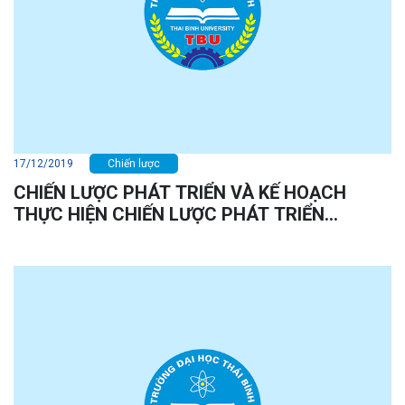
17/12/2019
Chiến lược
CHIẾN LƯỢC PHÁT TRIỂN VÀ KẾ HOẠCH
THỰC HIỆN CHIẾN LƯỢC PHÁT TRIỂN
TRƯỜNG ĐẠI HỌC THÁI BÌNH GIAI ĐOẠN 2018
- 2021, TẦM NHÌN ĐẾN NĂM 2030