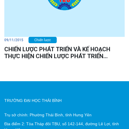
09/11/2015
Chiến lược
CHIẾN LƯỢC PHÁT TRIỂN VÀ KẾ HOẠCH
THỰC HIỆN CHIẾN LƯỢC PHÁT TRIỂN
TRƯỜNG ĐẠI HỌC THÁI BÌNH GIAI ĐOẠN 2015
– 2020, TẦM NHÌN ĐẾN NĂM 2030
TRƯỜNG ĐẠI HỌC THÁI BÌNH
Trụ sở chính: Phường Thái Bình, tỉnh Hưng Yên
Địa điểm 2: Tòa Tháp đôi TBU, số 142-144, đường Lê Lợi, tỉnh