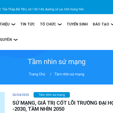
2: Tòa Tháp đôi TBU, số 142-144, đường Lê Lợi, tỉnh Hưng Yên.
 THIỆU
TIN TỨC
TỔ CHỨC
TUYỂN SINH
ĐÀO TẠO
NGUYÊN
Tầm nhìn sứ mạng
Trang Chủ
Tầm nhìn sứ mạng
26/04/2025
Tầm nhìn sứ mạng
SỨ MẠNG, GIÁ TRỊ CỐT LÕI TRƯỜNG ĐẠI H
-2030, TẦM NHÌN 2050