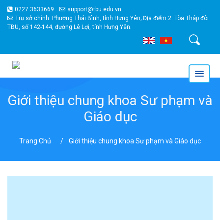
0227.3633669
support@tbu.edu.vn
Trụ sở chính: Phường Thái Bình, tỉnh Hưng Yên; Địa điểm 2: Tòa Tháp đôi
TBU, số 142-144, đường Lê Lợi, tỉnh Hưng Yên.
Tìm kiếm
Giới thiệu chung khoa Sư phạm và
Giáo dục
Trang Chủ
Giới thiệu chung khoa Sư phạm và Giáo dục