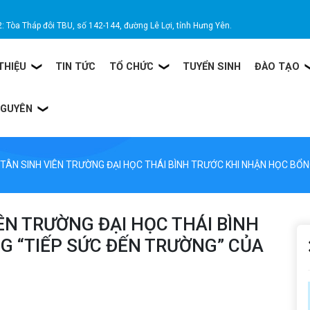
2: Tòa Tháp đôi TBU, số 142-144, đường Lê Lợi, tỉnh Hưng Yên.
 THIỆU
TIN TỨC
TỔ CHỨC
TUYỂN SINH
ĐÀO TẠO
NGUYÊN
ÂN SINH VIÊN TRƯỜNG ĐẠI HỌC THÁI BÌNH TRƯỚC KHI NHẬN HỌC BỔN
ÊN TRƯỜNG ĐẠI HỌC THÁI BÌNH
G “TIẾP SỨC ĐẾN TRƯỜNG” CỦA