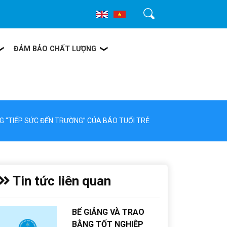
Tìm kiếm
ĐẢM BẢO CHẤT LƯỢNG
G “TIẾP SỨC ĐẾN TRƯỜNG” CỦA BÁO TUỔI TRẺ
Tin tức liên quan
BẾ GIẢNG VÀ TRAO
BẰNG TỐT NGHIỆP