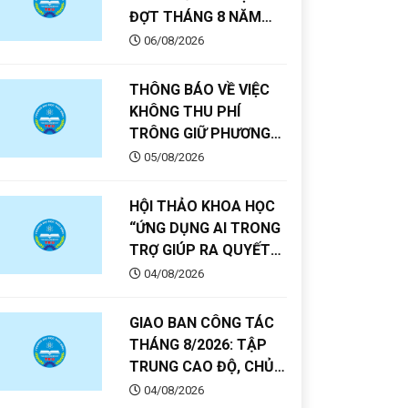
ĐỢT THÁNG 8 NĂM
2026
06/08/2026
THÔNG BÁO VỀ VIỆC
KHÔNG THU PHÍ
TRÔNG GIỮ PHƯƠNG
TIỆN TẠI TRƯỜNG ĐẠI
05/08/2026
HỌC THÁI BÌNH
HỘI THẢO KHOA HỌC
“ỨNG DỤNG AI TRONG
TRỢ GIÚP RA QUYẾT
ĐỊNH HỖ TRỢ HOẠT
04/08/2026
ĐỘNG QUẢN LÝ VÀ
NUÔI TRỒNG CON CÁ
GIAO BAN CÔNG TÁC
GIÒ”
THÁNG 8/2026: TẬP
TRUNG CAO ĐỘ, CHỦ
ĐỘNG TRIỂN KHAI,
04/08/2026