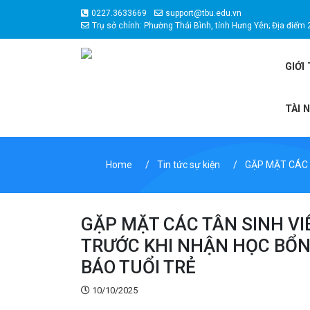
0227.3633669
support@tbu.edu.vn
Trụ sở chính: Phường Thái Bình, tỉnh Hưng Yên; Địa điểm 
GIỚI
TÀI 
Home
Tin tức sự kiện
GẶP MẶT CÁC T
GẶP MẶT CÁC TÂN SINH VI
TRƯỚC KHI NHẬN HỌC BỔN
BÁO TUỔI TRẺ
10/10/2025