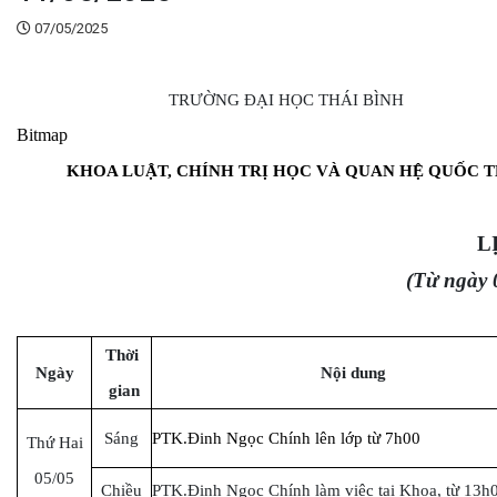
07/05/2025
TRƯỜNG ĐẠI HỌC THÁI BÌNH
Bitmap
KHOA LUẬT, CHÍNH TRỊ HỌC VÀ QUAN HỆ QUỐC T
L
(Từ ngày 
Thời
Ngày
Nội dung
gian
Sáng
PTK.Đinh Ngọc Chính lên lớp từ 7h00
Thứ Hai
05/05
Chiều
PTK.Đinh Ngọc Chính làm việc tại Khoa, từ 13h