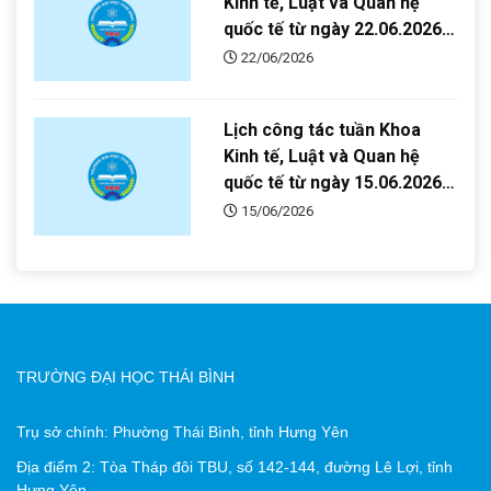
Kinh tế, Luật và Quan hệ
quốc tế từ ngày 22.06.2026-
28.06.2026
22/06/2026
Lịch công tác tuần Khoa
Kinh tế, Luật và Quan hệ
quốc tế từ ngày 15.06.2026-
21.06.2026
15/06/2026
TRƯỜNG ĐẠI HỌC THÁI BÌNH
Trụ sở chính: Phường Thái Bình, tỉnh Hưng Yên
Địa điểm 2: Tòa Tháp đôi TBU, số 142-144, đường Lê Lợi, tỉnh
Hưng Yên