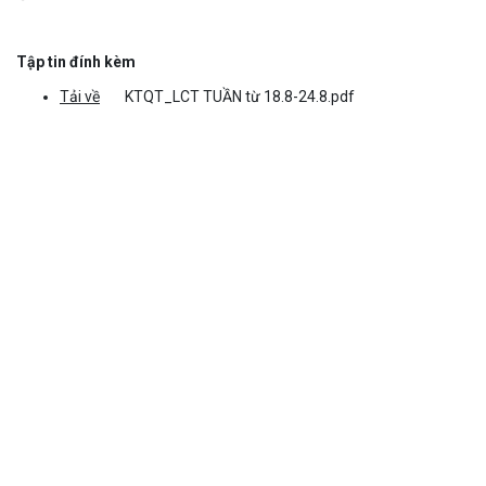
Tập tin đính kèm
Tải về
KTQT_LCT TUẦN từ 18.8-24.8.pdf