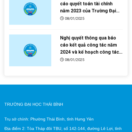
cáo quyết toán tài chính
năm 2023 của Trường Đại
học Thái Bình
08/01/2025
Nghị quyết thông qua báo
cáo kết quả công tác năm
2024 và kế hoạch công tác
năm 2025 của Trường Đại
08/01/2025
học Thái Bình
TRƯỜNG ĐẠI HỌC THÁI BÌNH
Trụ sở chính: Phường Thái Bình, tỉnh Hưng Yên
Địa điểm 2: Tòa Tháp đôi TBU, số 142-144, đường Lê Lợi, tỉnh