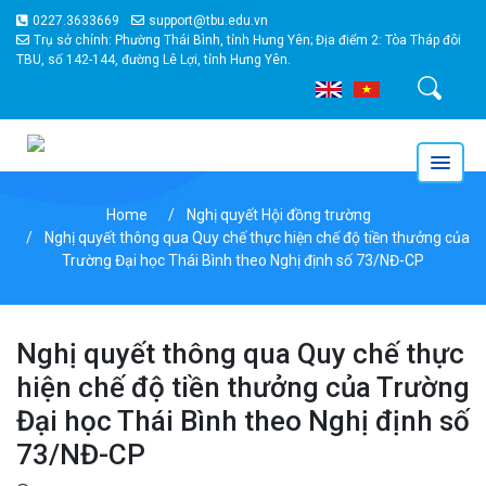
0227.3633669
support@tbu.edu.vn
Trụ sở chính: Phường Thái Bình, tỉnh Hưng Yên; Địa điểm 2: Tòa Tháp đôi
TBU, số 142-144, đường Lê Lợi, tỉnh Hưng Yên.
Tìm kiếm
Home
Nghị quyết Hội đồng trường
Nghị quyết thông qua Quy chế thực hiện chế độ tiền thưởng của
Trường Đại học Thái Bình theo Nghị định số 73/NĐ-CP
Nghị quyết thông qua Quy chế thực
hiện chế độ tiền thưởng của Trường
Đại học Thái Bình theo Nghị định số
73/NĐ-CP