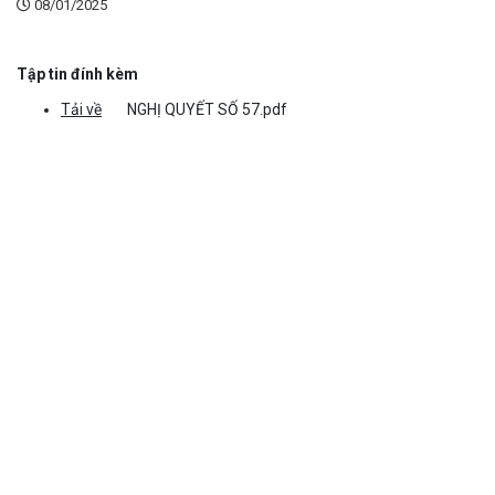
08/01/2025
Tập tin đính kèm
Tải về
NGHỊ QUYẾT SỐ 57.pdf