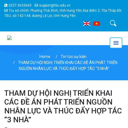
0227.3633669
support@tbu.edu.vn
Trụ sở chính: Phường Thái Bình, tỉnh Hưng Yên; Địa điểm 2: Tòa Tháp đôi
TBU, số 142-144, đường Lê Lợi, tỉnh Hưng Yên.
Tìm kiếm
Home
Tin tức sự kiện
THAM DỰ HỘI NGHỊ TRIỂN KHAI CÁC ĐỀ ÁN PHÁT TRIỂN
NGUỒN NHÂN LỰC VÀ THÚC ĐẨY HỢP TÁC “3 NHÀ”
THAM DỰ HỘI NGHỊ TRIỂN KHAI
CÁC ĐỀ ÁN PHÁT TRIỂN NGUỒN
NHÂN LỰC VÀ THÚC ĐẨY HỢP TÁC
“3 NHÀ”