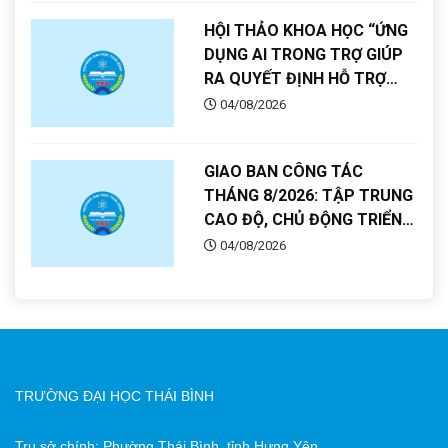
HỘI THẢO KHOA HỌC “ỨNG
DỤNG AI TRONG TRỢ GIÚP
RA QUYẾT ĐỊNH HỖ TRỢ
HOẠT ĐỘNG QUẢN LÝ VÀ
04/08/2026
NUÔI TRỒNG CON CÁ GIÒ”
GIAO BAN CÔNG TÁC
THÁNG 8/2026: TẬP TRUNG
CAO ĐỘ, CHỦ ĐỘNG TRIỂN
KHAI, HOÀN THÀNH TOÀN
04/08/2026
DIỆN NHIỆM VỤ
TRƯỜNG ĐẠI HỌC THÁI BÌNH
Trụ sở chính: Phường Thái Bình, tỉnh Hưng Yên