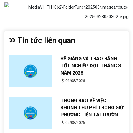
Tin tức liên quan
BẾ GIẢNG VÀ TRAO BẰNG
TỐT NGHIỆP ĐỢT THÁNG 8
NĂM 2026
06/08/2026
THÔNG BÁO VỀ VIỆC
KHÔNG THU PHÍ TRÔNG GIỮ
PHƯƠNG TIỆN TẠI TRƯỜNG
ĐẠI HỌC THÁI BÌNH
05/08/2026