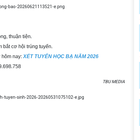
anh chóng, thuận tiện.
bắt cơ hội trúng tuyển.
y hôm nay:
XÉT TUYỂN HỌC BẠ NĂM 2026
79.698.758
TBU MEDIA