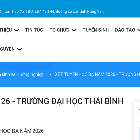
2: Tòa Tháp đôi TBU, số 142-144, đường Lê Lợi, tỉnh Hưng Yên.
 THIỆU
TIN TỨC
TỔ CHỨC
TUYỂN SINH
ĐÀO TẠO
NGUYÊN
 sinh và Hướng nghiệp
XÉT TUYỂN HỌC BẠ NĂM 2026 - TRƯỜNG ĐẠ
26 - TRƯỜNG ĐẠI HỌC THÁI BÌNH
HỌC BẠ NĂM 2026