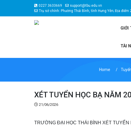
0227.3633669
support@tbu.edu.vn
Trụ sở chính: Phường Thái Bình, tỉnh Hưng Yên; Địa điểm 
GIỚI
TÀI 
Home
Tuyển
XÉT TUYỂN HỌC BẠ NĂM 20
21/06/2026
TRƯỜNG ĐẠI HỌC THÁI BÌNH XÉT TUYỂN 