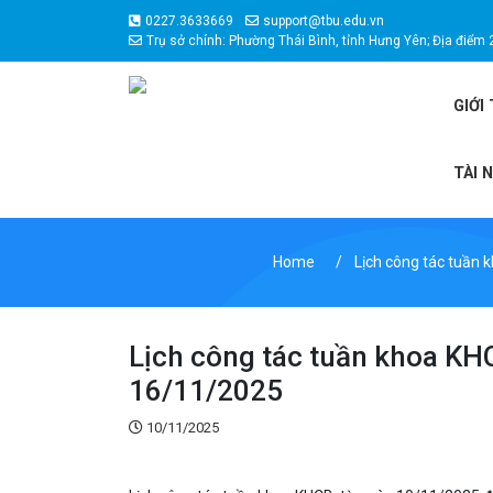
0227.3633669
support@tbu.edu.vn
Trụ sở chính: Phường Thái Bình, tỉnh Hưng Yên; Địa điểm 
GIỚI
TÀI 
Home
Lịch công tác tuần 
Lịch công tác tuần khoa KH
16/11/2025
10/11/2025