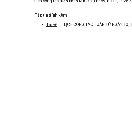
Lịch công tác tuần khoa KHCB từ ngày 10/11/2025 
Tập tin đính kèm
Tải về
LỊCH CÔNG TÁC TUẦN TỪ NGÀY 10_1