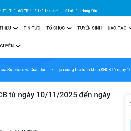
2: Tòa Tháp đôi TBU, số 142-144, đường Lê Lợi, tỉnh Hưng Yên.
 THIỆU
TIN TỨC
TỔ CHỨC
TUYỂN SINH
ĐÀO TẠO
NGUYÊN
khoa Sư phạm và Giáo dục
Lịch công tác tuần khoa KHCB từ ngày 
CB từ ngày 10/11/2025 đến ngày