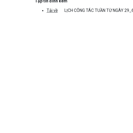
Tập tin đính kèm
Tải về
LỊCH CÔNG TÁC TUẦN TỪ NGÀY 29_6