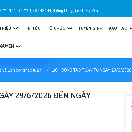
2: Tòa Tháp đôi TBU, số 142-144, đường Lê Lợi, tỉnh Hưng Yên.
 THIỆU
TIN TỨC
TỔ CHỨC
TUYỂN SINH
ĐÀO TẠO
NGUYÊN
 và Lịch công tác tuần
LỊCH CÔNG TÁC TUẦN TỪ NGÀY 29/6/2026
GÀY 29/6/2026 ĐẾN NGÀY