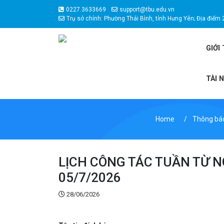
0227.3633669
support@tbu.edu.vn
Trụ sở chính: Phường Thái Bình, tỉnh Hưng Yên; Địa điểm 
GIỚI
TÀI 
Home
Thông báo
LỊCH CÔNG TÁC TUẦN TỪ N
05/7/2026
28/06/2026