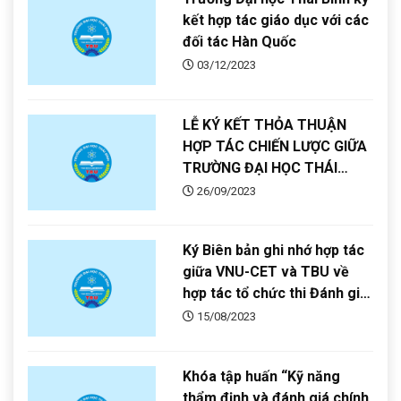
kết hợp tác giáo dục với các
đối tác Hàn Quốc
03/12/2023
LỄ KÝ KẾT THỎA THUẬN
HỢP TÁC CHIẾN LƯỢC GIỮA
TRƯỜNG ĐẠI HỌC THÁI
BÌNH (TBU) và NGÂN HÀNG
26/09/2023
THƯƠNG MẠI CỔ PHẦN SÀI
GÒN - HÀ NỘI (SHB)
Ký Biên bản ghi nhớ hợp tác
giữa VNU-CET và TBU về
hợp tác tổ chức thi Đánh giá
năng lực năm 2024
15/08/2023
Khóa tập huấn “Kỹ năng
thẩm định và đánh giá chính