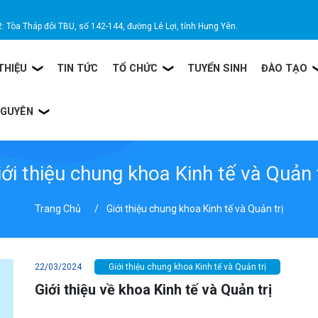
2: Tòa Tháp đôi TBU, số 142-144, đường Lê Lợi, tỉnh Hưng Yên.
 THIỆU
TIN TỨC
TỔ CHỨC
TUYỂN SINH
ĐÀO TẠO
NGUYÊN
ới thiệu chung khoa Kinh tế và Quản 
Trang Chủ
Giới thiệu chung khoa Kinh tế và Quản trị
22/03/2024
Giới thiệu chung khoa Kinh tế và Quản trị
Giới thiệu về khoa Kinh tế và Quản trị