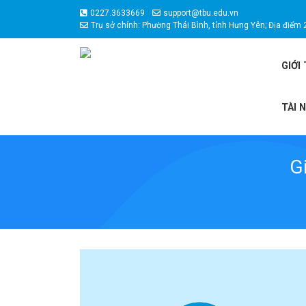
0227.3633669
support@tbu.edu.vn
Trụ sở chính: Phường Thái Bình, tỉnh Hưng Yên; Địa điểm 
GIỚI
TÀI 
Gi