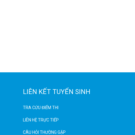
LIÊN KẾT TUYỂN SINH
TRA CỨU ĐIỂM THI
LIÊN HỆ TRỰC TIẾP
CÂU HỎI THƯỜNG GẶP